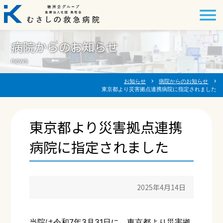
病院からのお知らせ
news
お知らせ
chevron_right
病院からのお知らせ
chevron_right
東京都より災害拠点連携病院に指定されました
東京都より災害拠点連携
病院に指定されました
2025年4月14日
当院は令和7年3月31日に、東京都より災害拠