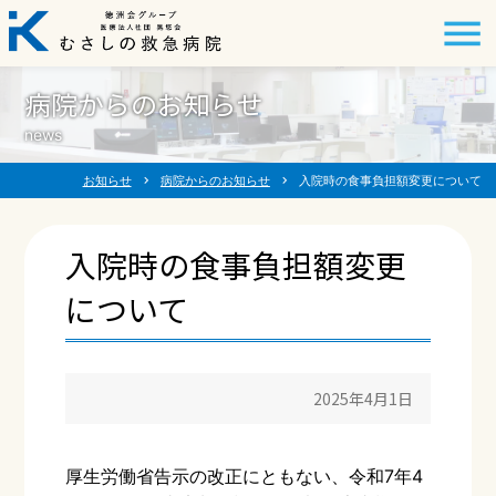
病院からのお知らせ
news
お知らせ
chevron_right
病院からのお知らせ
chevron_right
入院時の食事負担額変更について
入院時の食事負担額変更
について
2025年4月1日
厚生労働省告示の改正にともない、令和7年4