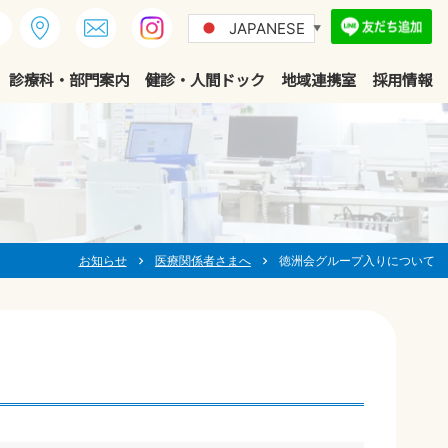
JAPANESE
▼
診療科・部門案内
健診・人間ドック
地域連携室
採用情報
お知らせ
医療関係者さまへ
徳洲会グループ入りについて
chevron_right
chevron_right