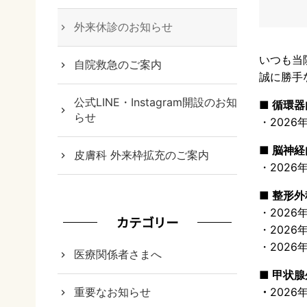
外来休診のお知らせ
いつも当
自院救急のご案内
誠に勝手
公式LINE・Instagram開設のお知
■ 循環
らせ
・2026
■ 脳神
皮膚科 外来枠拡充のご案内
・2026
■ 整形外
・2026
カテゴリー
・2026
・2026
医療関係者さまへ
■ 甲状
重要なお知らせ
・
2026