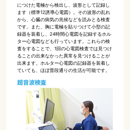
につけた電極から検出し、波形として記録し
ます（標準
12
誘導心電図）。その波形の乱れ
から、心臓の病気の兆候などを読みとる検査
です。また、胸に電極を貼りつけて小型の記
録器を装着し、
24
時間心電図を記録するホル
ター心電図なども行っています。これらの検
査をすることで、
1
回の心電図検査では見つけ
ることの出来なかった異常を見つけることが
出来ます。ホルター心電図の記録器を装着し
ていても、ほぼ普段通りの生活が可能です。
超音波検査