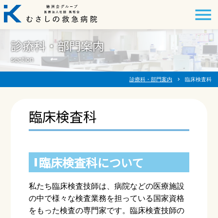
診療科・部門案内
section
診療科・部門案内
chevron_right
臨床検査科
臨床検査科
臨床検査科について
私たち臨床検査技師は、病院などの医療施設
の中で様々な検査業務を担っている国家資格
をもった検査の専門家です。臨床検査技師の