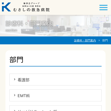
診療科・部門案内
section
診療科・部門案内
chevron_right
部門
部門
看護部
EMT科