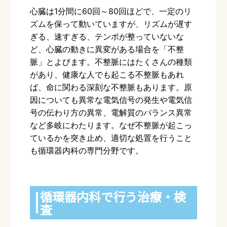
心臓は
1
分間に
60
回～
80
回ほどで、一定のリ
ズムを保って動いていますが、リズムが遅す
ぎる、速すぎる、テンポが整っていないな
ど、心臓の動きに異変がある場合を「不整
脈」とよびます。不整脈にはたくさんの種類
があり、健康な人でも起こる不整脈もあれ
ば、命に関わる深刻な不整脈もあります。原
因についても異常な電気信号の発生や電気信
号の伝わり方の異常、電解質のバランス異常
など多岐にわたります。なぜ不整脈が起こっ
ているかを突き止め、適切な処置を行うこと
も循環器内科の専門分野です。
循環器内科で行う治療・検
査