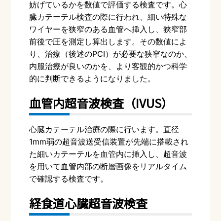
妨げているかを数値で評価する検査です。心
臓カテーテル検査の際に行われ、細い特殊な
ワイヤーを狭窄のある血管へ挿入し、狭窄部
前後で圧を測定し算出します。その数値によ
り、治療（後述の
PCI
）が必要な狭窄なのか、
内服治療が良いのかを、より客観的かつ科学
的に判断できるようになりました。
血管内超音波検査（
IVUS
）
心臓カテーテル治療の際に行います。直径
1mm
弱の超音波送受信装置が先端に搭載され
た細いカテーテルを血管内に挿入し、超音波
を用いて血管内部の断層画像をリアルタイム
で確認する検査です。
経食道心臓超音波検査