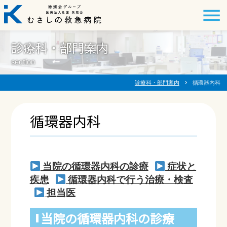
診療科・部門案内
section
診療科・部門案内
chevron_right
循環器内科
循環器内科
当院の循環器内科の診療
症状と
疾患
循環器内科で行う治療・検査
担当医
当院の循環器内科の診療