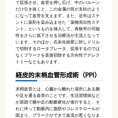
て拡張させ。血管を押し広げ、中のバルーン
だけ引き抜くと、この金属の筒が支柱のよう
になって血管を支えます。また、近年はステ
ントに薬剤を染み込ませた「薬物溶出性ステ
ント」というものを挿入して、再狭窄の可能
性をさらに低下させる治療法が主流となって
います。そのほか、石灰化病変に対しドリル
で切削するロータブレータ、拡張するのでは
なくプラークを直接切除する方向性アテレク
トミーなどもあります。
経皮的末梢血管形成術（
PPI
）
末梢血管とは、心臓から離れた場所にある腕
や足を通る血管のことです。生活習慣病など
が原因で腕や足の動脈硬化が進行すると、そ
れに伴って動脈内に脂肪やコレステロールが
固まり、プラークができて血流が悪くなりま