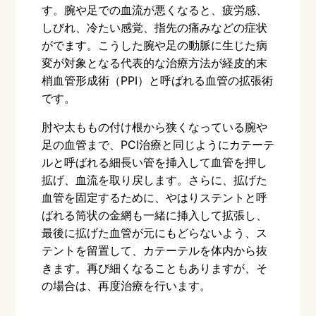
す。腕や足での血流が悪くなると、疲労感、
しびれ、冷たい感覚、指先の痛みなどの症状
がでます。こうした腕や足の動脈に生じた病
変が対象となる代表的な治療方法が経皮的末
梢血管形成術（
PPI
）と呼ばれる血管の拡張術
です。
肘や太ももの付け根から狭くなっている腕や
足の血管まで、
PCI
治療と同じようにカテーテ
ルと呼ばれる細長い管を挿入して血管を押し
拡げ、血流を取り戻します。さらに、拡げた
血管を固定するために、やはりステントと呼
ばれる筒状の金網も一緒に挿入して拡張し、
最後に拡げた血管が元にもどらないよう、ス
テントを留置して、カテーテルを体内から抜
きます。再び細くなることもありますが、そ
の場合は、再度治療を行います。