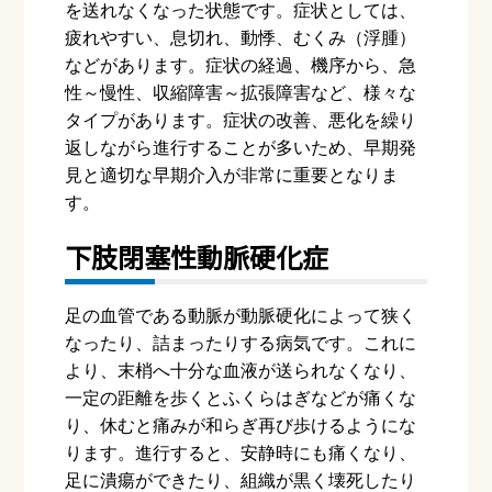
を送れなくなった状態です。症状としては、
疲れやすい、息切れ、動悸、むくみ（浮腫）
などがあります。症状の経過、機序から、急
性～慢性、収縮障害～拡張障害など、様々な
タイプがあります。症状の改善、悪化を繰り
返しながら進行することが多いため、早期発
見と適切な早期介入が非常に重要となりま
す。
下肢閉塞性動脈硬化症
足の血管である動脈が動脈硬化によって狭く
なったり、詰まったりする病気です。これに
より、末梢へ十分な血液が送られなくなり、
一定の距離を歩くとふくらはぎなどが痛くな
り、休むと痛みが和らぎ再び歩けるようにな
ります。進行すると、安静時にも痛くなり、
足に潰瘍ができたり、組織が黒く壊死したり