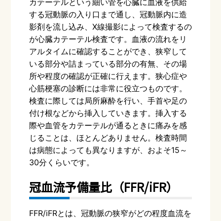
カテーテルという細い管を心臓に血液を供給
する冠動脈の入り口まで通し、冠動脈内に造
影剤を流し込み、
X
線撮影によって検査するの
が心臓カテーテル検査です。血液の流れをリ
アルタイムに確認することができ、狭窄して
いる部分や詰まっている部分の有無、その場
所や程度の確認が正確に行えます。狭心症や
心筋梗塞の診断には非常に役立つものです。
検査に際しては局所麻酔を行い、手首や足の
付け根などから挿入していきます。挿入する
際や血管をカテーテルが通るときに痛みを感
じることは、ほとんどありません。検査時間
は病態によっても異なりますが、およそ
15
～
30
分くらいです。
冠血流予備量比（
FFR/iFR
）
FFR/iFRとは、冠動脈の狭窄がどの程度血流を