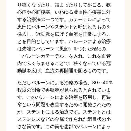
り狭くなったり、詰まったりして起こる、狭
心症や心筋梗塞、いわゆる虚血性心疾患に対
する治療法の一つです。カテーテルによって
患部にバルーンやステントと呼ばれるものを
挿入し、冠動脈を広げて血流を正常にするこ
とを目的としています。バルーンによる治療
は先端にバルーン（風船）をつけた極細の
「バルーンカテーテル」を入れ、これを血管
内でふくらませることで、狭くなっている冠
動脈を広げ、血流の再開通を図るものです。
ただしバルーンによる治療の場合、
30
～
40
％
程度の割合で再狭窄が見られるとされていま
す。このバルーンによる治療を応用し、再狭
窄という問題を改善するために開発されたの
が、ステントによる治療です。ステントとは
ステンレスなどの金属で作られた網目状の小
さな筒です。この筒を患部でバルーンによっ