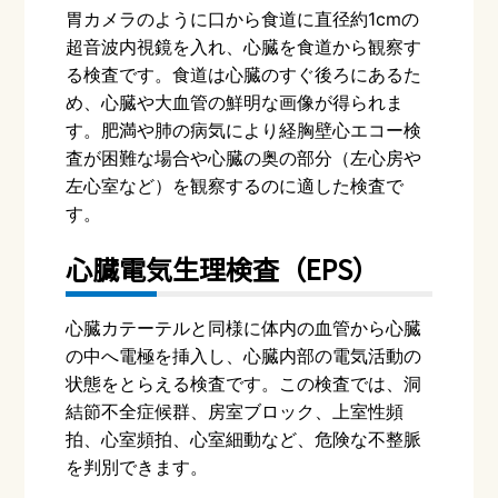
胃カメラのように口から食道に直径約
1cm
の
超音波内視鏡を入れ、心臓を食道から観察す
る検査です。食道は心臓のすぐ後ろにあるた
め、心臓や大血管の鮮明な画像が得られま
す。肥満や肺の病気により経胸壁心エコー検
査が困難な場合や心臓の奥の部分（左心房や
左心室など）を観察するのに適した検査で
す。
心臓電気生理検査（
EPS
）
心臓カテーテルと同様に体内の血管から心臓
の中へ電極を挿入し、心臓内部の電気活動の
状態をとらえる検査です。この検査では、洞
結節不全症候群、房室ブロック、上室性頻
拍、心室頻拍、心室細動など、危険な不整脈
を判別できます。