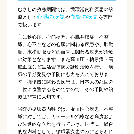
むさしの救急病院では、循環器内科疾患の診
心臓の病気
血管の病気
療として
や
を専門
で扱います。
主に狭心症、心筋梗塞、心臓弁膜症、不整
脈、心不全などの心臓に関わる疾患や、肺動
脈、末梢動脈などの血管に関わる疾患が治療
の対象となります。また高血圧・糖尿病・高
脂血症など生活習慣病の診断治療を行い、病
気の早期発見や予防にも力を入れておりま
す。循環器に関わる疾患は、日本人の死因の
上位に位置するものですので、その予防や治
療は非常に大切です。
当院の循環器内科では、虚血性心疾患、不整
脈に対しては、カテーテル治療など高度およ
び先進的な医療を行っていき、同時に、総合
的な内科として、循環器疾患のみにとらわれ