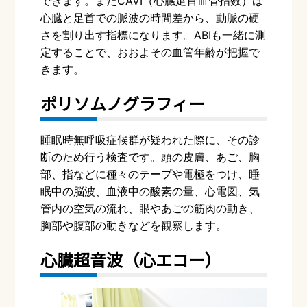
できます。また
CAVI
（心臓足首血管指数）は
心臓と足首での脈波の時間差から、動脈の硬
さを割り出す指標になります。
ABI
も一緒に測
定することで、おおよその血管年齢が把握で
きます。
ポリソムノグラフィー
睡眠時無呼吸症候群が疑われた際に、その診
断のため行う検査です。頭の皮膚、あご、胸
部、指などに種々のテープや電極をつけ、睡
眠中の脳波、血液中の酸素の量、心電図、気
管内の空気の流れ、眼やあごの筋肉の動き、
胸部や腹部の動きなどを観察します。
心臓超音波（心エコー）