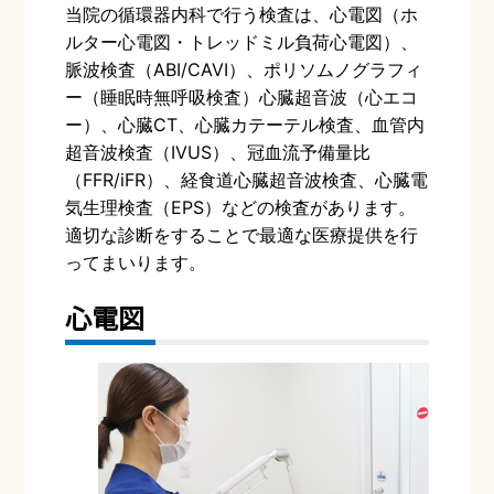
当院の循環器内科で行う検査は、心電図（ホ
ルター心電図・トレッドミル負荷心電図）、
脈波検査（
ABI/CAVI
）、ポリソムノグラフィ
ー（睡眠時無呼吸検査）心臓超音波（心エコ
ー）、心臓
CT
、心臓カテーテル検査、血管内
超音波検査（
IVUS
）、冠血流予備量比
（
FFR/iFR
）、経食道心臓超音波検査、心臓電
気生理検査（
EPS
）などの検査があります。
適切な診断をすることで最適な医療提供を行
ってまいります。
心電図