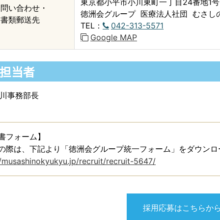
東京都小平市小川東町一丁目24番地1号
お問い合わせ・
徳洲会グループ 医療法人社団 むさし
書類郵送先
TEL：
042-313-5571
Google MAP
担当者
大川事務部長
書フォーム】
の際は、下記より「徳洲会グループ統一フォーム」をダウンロ
//musashinokyukyu.jp/recruit/recruit-5647/
採用応募はこちらか