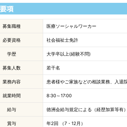
要項
募集職種
医療ソーシャルワーカー
必要資格
社会福祉士免許
学歴
大学卒以上
(
経験不問
)
募集人数
若干名
業務内容
患者様やご家族などの相談業務、入退
就業時間
8:30～17:00
給与
徳洲会給与規定による（経歴加算等有
賞与
年2回 （7・12月）