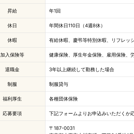
昇給
年
1
回
休日
年間休日
110
日（
4
週
8
休）
休暇
有給休暇、慶弔等特別休暇、リフレッ
加入保険等
健康保険、厚生年金保険、雇用保険、
退職金
3
年以上継続して勤務した場合
制服
制服貸与
福利厚生
各種団体保険
応募要項
下記フォームよりお申込みいただくか
〒187-0031