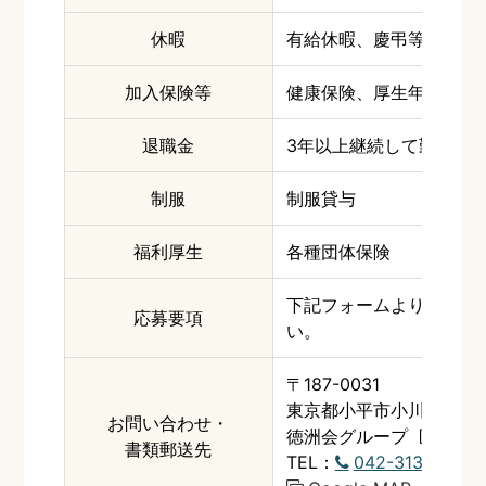
休暇
有給休暇、慶弔等特別休
加入保険等
健康保険、厚生年金保険
退職金
3
年以上継続して勤務し
制服
制服貸与
福利厚生
各種団体保険
下記フォームよりお申込
応募要項
い。
〒187-0031
東京都小平市小川東町一丁
お問い合わせ・
徳洲会グループ 医療法人
書類郵送先
TEL：
042-313-5571