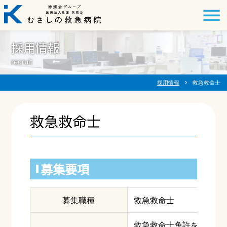
採用情報
recruit
採用情報
chevron_right
救急救命士
救急救命士
募集要項
募集職種
救急救命士
救急救命士免許を有する