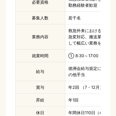
必要資格
勤務経験者歓迎
募集人数
若干名
救急外来における初期対
業務内容
急変対応、搬送業務の補
して幅広い業務を担いま
就業時間
① 8:30～17:00 ②16
徳洲会給与規定による（
給与
の他手当
賞与
年2回 （7・12月）
昇給
年
1
回
休日
年間休日
110
日（
4
週
8
休