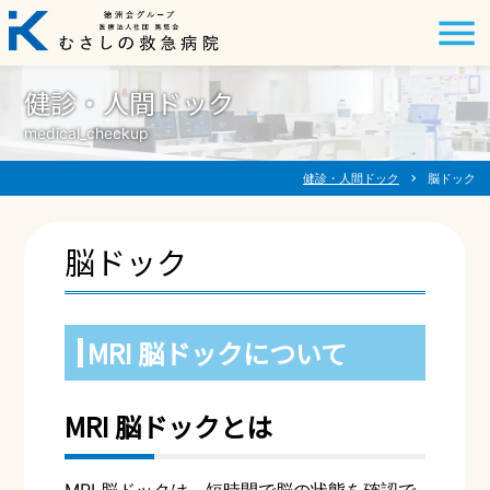
健診・人間ドック
medical_checkup
健診・人間ドック
chevron_right
脳ドック
脳ドック
MRI 脳ドックについて
MRI 脳ドックとは