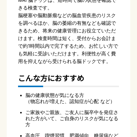
MRI 脳ドックは、短時間で脳の状態を確認で
きる検査です。
脳梗塞や脳動脈瘤などの脳血管疾患のリスク
を調べるほか、脳の萎縮の有無なども確認で
きるため、将来の健康管理にお役立ていただ
けます。
検査時間は短く、受付からお会計ま
で約1時間以内で完了するため、お忙しい方で
も気軽に受診いただけます。
利便性が高く費
用を抑えながら受けられる脳ドックです。
こんな方におすすめ
脳の健康状態が気になる方
（物忘れが増えた、認知症が心配 など）
ご家族やご親族、ご友人に脳卒中を発症さ
れた方がいて、ご自身のリスクが気になる
方
高血圧、喫煙習慣、肥満傾向、糖尿病など